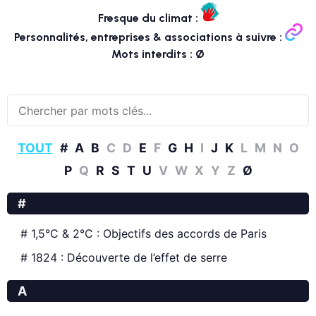
Fresque du climat :
Personnalités, entreprises & associations à suivre :
Mots interdits : Ø
‎TOUT
#
A
B
C
D
E
F
G
H
I
J
K
L
M
N
O
P
Q
R
S
T
U
V
W
X
Y
Z
Ø
#
# 1,5°C & 2°C : Objectifs des accords de Paris
# 1824 : Découverte de l’effet de serre
A