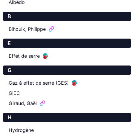
Albédo
B
Bihouix, Philippe
E
Effet de serre
G
Gaz à effet de serre (GES)
GIEC
Giraud, Gaël
H
Hydrogène