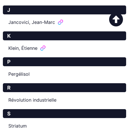
J
Jancovici, Jean-Marc
K
Klein, Étienne
P
Pergélisol
R
Révolution industrielle
S
Striatum