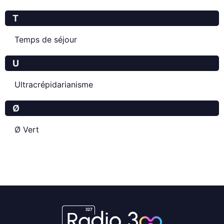
T
Temps de séjour
U
Ultracrépidarianisme
Ø
Ø Vert